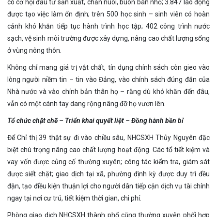
có cơ hội đầu tư sản xuất, chăn nuôi, buôn bán nhỏ; 3.847 lao động
được tạo việc làm ổn định; trên 500 học sinh – sinh viên có hoàn
cảnh khó khăn tiếp tục hành trình học tập; 402 công trình nước
sạch, vệ sinh môi trường được xây dựng, nâng cao chất lượng sống
ở vùng nông thôn.
Không chỉ mang giá trị vật chất, tín dụng chính sách còn gieo vào
lòng người niềm tin – tin vào Đảng, vào chính sách đúng đắn của
Nhà nước và vào chính bản thân họ – rằng dù khó khăn đến đâu,
vẫn có một cánh tay dang rộng nâng đỡ họ vươn lên.
Tổ chức chặt chẽ – Triển khai quyết liệt – Đồng hành bền bỉ
Để Chỉ thị 39 thật sự đi vào chiều sâu, NHCSXH Thủy Nguyên đặc
biệt chú trọng nâng cao chất lượng hoạt động. Các tổ tiết kiệm và
vay vốn được củng cố thường xuyên; công tác kiểm tra, giám sát
được siết chặt; giao dịch tại xã, phường định kỳ được duy trì đều
đặn, tạo điều kiện thuận lợi cho người dân tiếp cận dịch vụ tài chính
ngay tại nơi cư trú, tiết kiệm thời gian, chi phí.
Phòng giao dịch NHCSXH thành phố cũng thường xuyên phối hợp