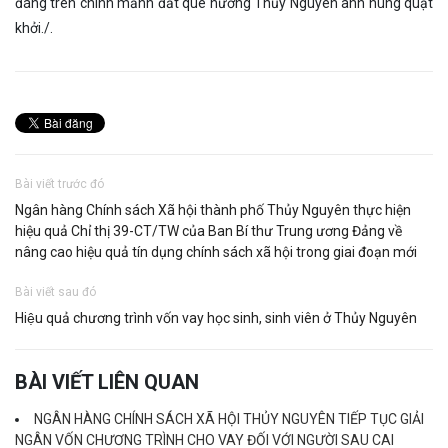
đáng trên chính mảnh đất quê hương Thủy Nguyên anh hùng quật
khởi./.
Bài viết trước đó
Ngân hàng Chính sách Xã hội thành phố Thủy Nguyên thực hiện
hiệu quả Chỉ thị 39-CT/TW của Ban Bí thư Trung ương Đảng về
nâng cao hiệu quả tín dụng chính sách xã hội trong giai đoạn mới
Bài viết sau đó
Hiệu quả chương trình vốn vay học sinh, sinh viên ở Thủy Nguyên
BÀI VIẾT LIÊN QUAN
NGÂN HÀNG CHÍNH SÁCH XÃ HỘI THỦY NGUYÊN TIẾP TỤC GIẢI
NGÂN VỐN CHƯƠNG TRÌNH CHO VAY ĐỐI VỚI NGƯỜI SAU CAI