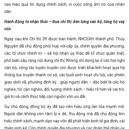
cao hiệu quả tín dụng chính sách, vì cuộc sống ấm no của nhân
dân.
Hành động từ nhận thức – Đưa chỉ thị đến từng cán bộ, từng hộ vay
vốn
Ngay sau khi Chỉ thị 39 được ban hành, NHCSXH thành phố Thủy
Nguyên đã chủ động phối hợp với cấp ủy, chính quyền địa phương,
các tổ chức chính trị – xã hội nhận ủy thác để tổ chức quán triệt,
phổ biến sâu rộng nội dung chỉ thị. Không chỉ dừng lại ở các hội nghị
cán bộ, công tác tuyên truyền còn được triển khai linh hoạt qua hệ
thống loa truyền thanh cơ sở, các buổi sinh hoạt chi hội, các phiên
giao dịch xã, phường định kỳ… giúp người dân – đặc biệt là các hộ
nghèo, hộ cận nghèo, đối tượng chính sách – hiểu rõ hơn về vai trò,
giá trị và cách thức tiếp cận nguồn vốn ưu đãi.
Sự chủ động, đồng bộ ấy đã tạo nên hiệu ứng lan tỏa mạnh mẽ.
Người dân không còn tâm lý e dè, thụ động mà đã chủ động tìm
hiểu chính sách, mạnh dạn vay vốn để phát triển kinh tế gia đình, cải
thiện sinh kế. Còn chính quyền địa phương và các đoàn thể nhận ủy