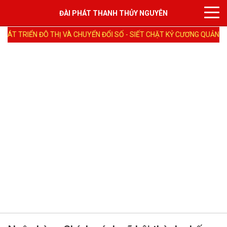
ĐÀI PHÁT THANH THỦY NGUYÊN
 TRIỂN ĐÔ THỊ VÀ CHUYỂN ĐỔI SỐ - SIẾT CHẶT KỶ CƯƠNG QUẢN LÝ ĐẤ